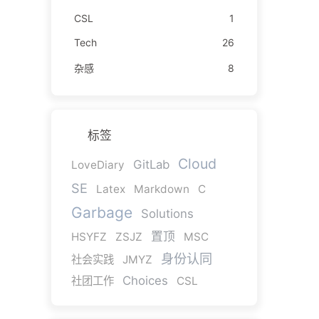
CSL
1
Tech
26
杂感
8
标签
Cloud
GitLab
LoveDiary
SE
Latex
Markdown
C
Garbage
Solutions
置顶
HSYFZ
ZSJZ
MSC
身份认同
社会实践
JMYZ
Choices
社团工作
CSL