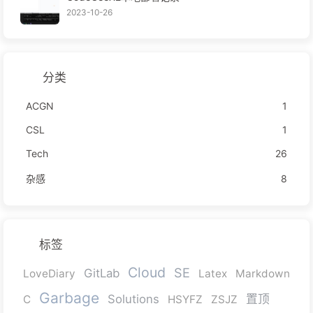
2023-10-26
分类
ACGN
1
CSL
1
Tech
26
杂感
8
标签
Cloud
SE
GitLab
LoveDiary
Latex
Markdown
Garbage
Solutions
置顶
C
HSYFZ
ZSJZ