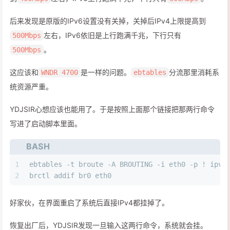
后来发现是原版的IPv6设置没有关掉，关掉后IPv4上限提高到
左右，IPv6依旧是上行跑满千兆，下行只有
500Mbps
。
500Mbps
这应该和
是一样的问题。
分流那里消耗系
WNDR 4700
ebtables
统资源严重。
YDJSIR心想应该也能用了。于是按照上面那个链接把那两行命令
写进了启动脚本里面。
BASH
1
ebtables -t broute -A BROUTING -i eth0 -p ! ipv6
2
brctl addif br0 eth0
好家伙，在界面重启了系统后直接IPv4都挂掉了。
恢复出厂后，YDJSIR发现一旦输入这两行命令，系统就会挂。