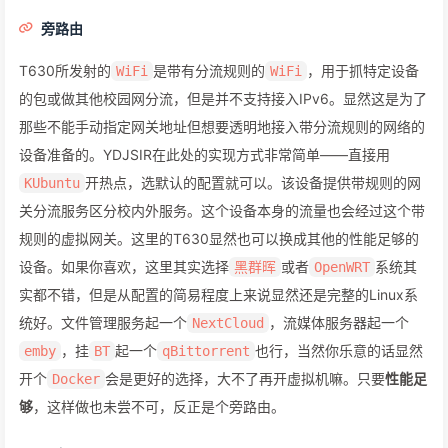
旁路由
T630所发射的
是带有分流规则的
，用于抓特定设备
WiFi
WiFi
的包或做其他校园网分流，但是并不支持接入IPv6。显然这是为了
那些不能手动指定网关地址但想要透明地接入带分流规则的网络的
设备准备的。YDJSIR在此处的实现方式非常简单——直接用
开热点，选默认的配置就可以。该设备提供带规则的网
KUbuntu
关分流服务区分校内外服务。这个设备本身的流量也会经过这个带
规则的虚拟网关。这里的T630显然也可以换成其他的性能足够的
设备。如果你喜欢，这里其实选择
或者
系统其
黑群晖
OpenWRT
实都不错，但是从配置的简易程度上来说显然还是完整的Linux系
统好。文件管理服务起一个
，流媒体服务器起一个
NextCloud
，挂
起一个
也行，当然你乐意的话显然
emby
BT
qBittorrent
开个
会是更好的选择，大不了再开虚拟机嘛。只要
性能足
Docker
够
，这样做也未尝不可，反正是个旁路由。