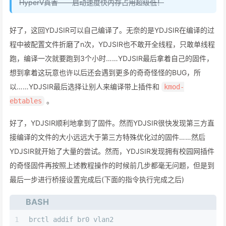
HyperV真香——启动速度快内存占用超级低！
好了，这回YDJSIR可以自己编译了。无奈的是YDJSIR在编译的过
程中被配置文件折磨了n次，YDJSIR也不敢开全线程，只敢单线程
跑，编译一次就要跑到3个小时……YDJSIR最后拿着自己的固件，
想到拿着这玩意也许以后还会遇到更多的奇奇怪怪的BUG，所
以……YDJSIR最后选择让别人来编译带上插件和
kmod-
。
ebtables
好了，YDJSIR顺利地拿到了固件。然而YDJSIR很快发现第三方直
接编译的文件的大小远远大于第三方特殊优化过的固件……然后
YDJSIR就开始了大量的尝试。然而，YDJSIR发现拥有校园网插件
的奇怪固件再按照上述教程操作的时候前几步都毫无问题，但是到
最后一步进行桥接设置完成后(下面的指令执行完成之后)
BASH
1
brctl addif br0 vlan2