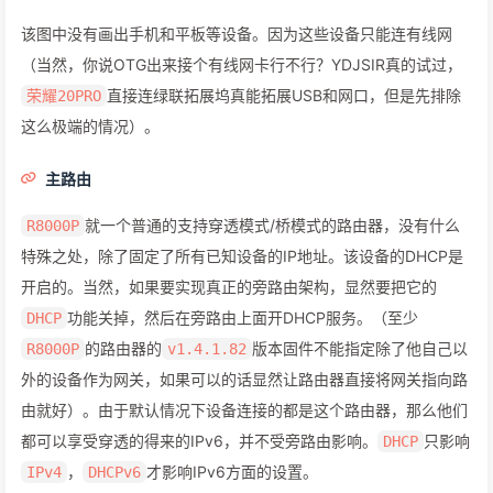
该图中没有画出手机和平板等设备。因为这些设备只能连有线网
（当然，你说OTG出来接个有线网卡行不行？YDJSIR真的试过，
直接连绿联拓展坞真能拓展USB和网口，但是先排除
荣耀20PRO
这么极端的情况）。
主路由
就一个普通的支持穿透模式/桥模式的路由器，没有什么
R8000P
特殊之处，除了固定了所有已知设备的IP地址。该设备的DHCP是
开启的。当然，如果要实现真正的旁路由架构，显然要把它的
功能关掉，然后在旁路由上面开DHCP服务。（至少
DHCP
的路由器的
版本固件不能指定除了他自己以
R8000P
v1.4.1.82
外的设备作为网关，如果可以的话显然让路由器直接将网关指向路
由就好）。由于默认情况下设备连接的都是这个路由器，那么他们
都可以享受穿透的得来的IPv6，并不受旁路由影响。
只影响
DHCP
，
才影响IPv6方面的设置。
IPv4
DHCPv6