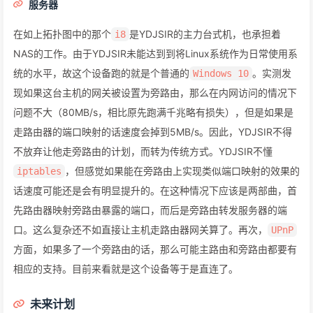
服务器
在如上拓扑图中的那个
是YDJSIR的主力台式机，也承担着
i8
NAS的工作。由于YDJSIR未能达到到将Linux系统作为日常使用系
统的水平，故这个设备跑的就是个普通的
。实测发
Windows 10
现如果这台主机的网关被设置为旁路由，那么在内网访问的情况下
问题不大（80MB/s，相比原先跑满千兆略有损失），但是如果是
走路由器的端口映射的话速度会掉到5MB/s。因此，YDJSIR不得
不放弃让他走旁路由的计划，而转为传统方式。YDJSIR不懂
，但感觉如果能在旁路由上实现类似端口映射的效果的
iptables
话速度可能还是会有明显提升的。在这种情况下应该是两部曲，首
先路由器映射旁路由暴露的端口，而后是旁路由转发服务器的端
口。这么复杂还不如直接让主机走路由器网关算了。再次，
UPnP
方面，如果多了一个旁路由的话，那么可能主路由和旁路由都要有
相应的支持。目前来看就是这个设备等于是直连了。
未来计划