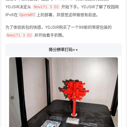
YDJSIR决定从
开始下手。YDJSIR了解了校园网
Newifi 3 D2
IPv6在
上的部署，并感觉这样做很有前途。
OpenWRT
为了体验拆包的快感，YDJSIR购买了一个99新的带原包装的
并开始着手折腾。
Newifi 3 D2
降分辨率打码++