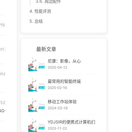
3.6.
周边配件
4.
性能评测
5.
总结
4.27f97484SMs23V&id=617992566888
最新文章
19f17484FQI1hz&id=613217544281
尼康：影像，从心
2025-04-12
9.19fd74847tvYGA&id=618126285181&sku_properties=5919063:653
最常用的智能终端
2025-02-16
移动工作站体验
27992.52.31275c5fEcm64U&id=601196561338&rn=1ccafb15a248480
2024-03-19
333/2133的方案，YDJSIR选择第三方
YDJSIR的便携式计算机们
2023-11-22