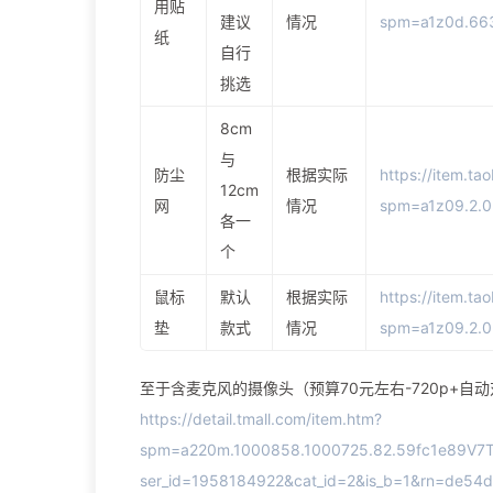
用贴
建议
情况
spm=a1z0d.663
纸
自行
挑选
8cm
与
防尘
根据实际
https://item.t
12cm
网
情况
spm=a1z09.2.
各一
个
鼠标
默认
根据实际
https://item.t
垫
款式
情况
spm=a1z09.2.
至于含麦克风的摄像头（预算70元左右-720p+
https://detail.tmall.com/item.htm?
spm=a220m.1000858.1000725.82.59fc1e89V7
ser_id=1958184922&cat_id=2&is_b=1&rn=de5