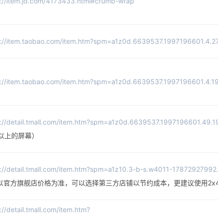
s://item.jd.com/4173433.html#crumb-wrap
s://item.taobao.com/item.htm?spm=a1z0d.6639537.1997196601.
s://item.taobao.com/item.htm?spm=a1z0d.6639537.1997196601.4.
s://detail.tmall.com/item.htm?spm=a1z0d.6639537.1997196601.4
寸以上的屏幕）
s://detail.tmall.com/item.htm?spm=a1z10.3-b-s.w4011-178729
以官方旗舰店价格为准，可以选择第三方店铺以节约成本，更建议使用2x4G-2
://detail.tmall.com/item.htm?