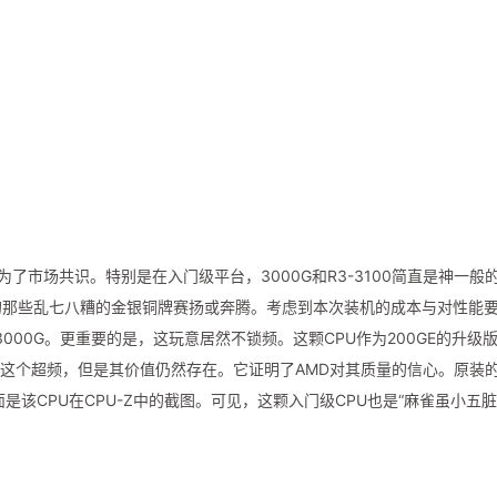
成为了市场共识。特别是在入门级平台，3000G和R3-3100简直是神一般
el的那些乱七八糟的金银铜牌赛扬或奔腾。考虑到本次装机的成本与对性能
3000G。更重要的是，这玩意居然不锁频。这颗CPU作为200GE的升级
用这个超频，但是其价值仍然存在。它证明了AMD对其质量的信心。原装
面是该CPU在CPU-Z中的截图。可见，这颗入门级CPU也是“麻雀虽小五