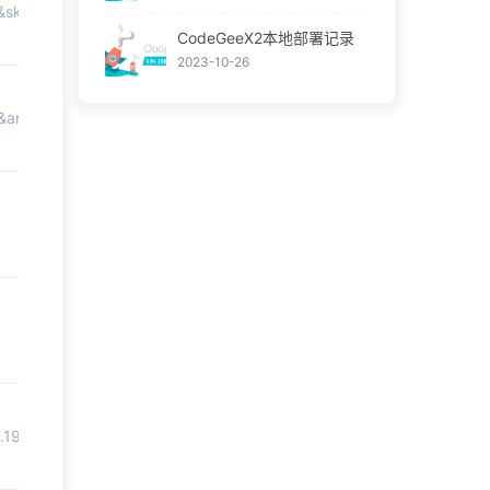
skuId=4494127651400&areaId=440700&user_id=3539300120&cat
CodeGeeX2本地部署记录
2023-10-26
reaId=440700&user_id=1092124128&cat_id=2&is_b=1&rn=f9d13
99.19f1748404uYSG&id=576911360843