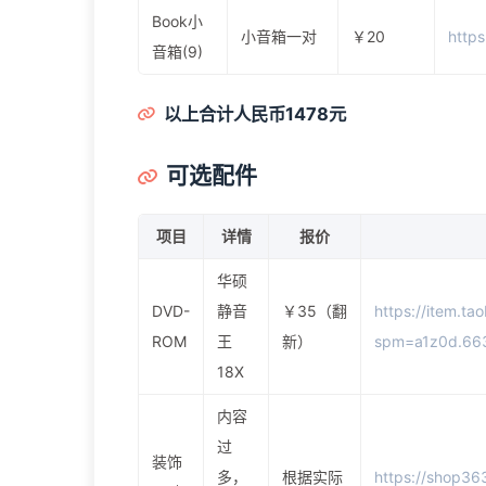
Book小
小音箱一对
￥20
http
音箱(9)
以上合计人民币1478元
可选配件
项目
详情
报价
华硕
DVD-
静音
￥35（翻
https://item.t
ROM
王
新）
spm=a1z0d.66
18X
内容
过
装饰
多，
根据实际
https://shop3