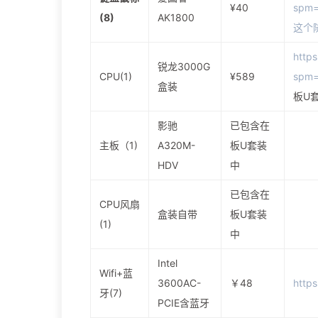
¥40
spm=
(8)
AK1800
这个
https
锐龙3000G
CPU(1)
¥589
spm=
盒装
板U
影驰
已包含在
主板（1)
A320M-
板U套装
HDV
中
已包含在
CPU风扇
盒装自带
板U套装
(1)
中
Intel
Wifi+蓝
3600AC-
￥48
http
牙(7)
PCIE含蓝牙