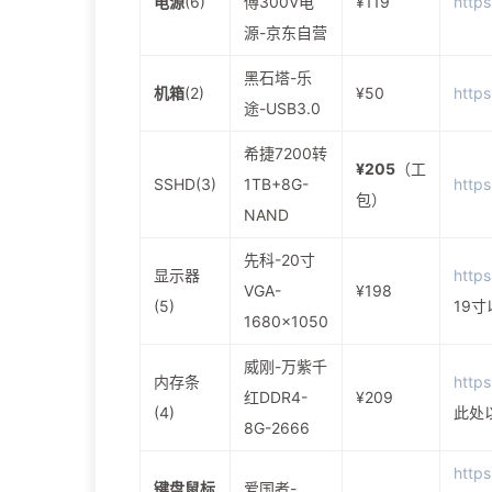
电源
(6)
傅300V电
¥119
http
源-京东自营
黑石塔-乐
机箱
(2)
¥50
http
途-USB3.0
希捷7200转
¥205
（工
SSHD(3)
1TB+8G-
http
包）
NAND
先科-20寸
显示器
http
VGA-
¥198
(5)
19
1680x1050
威刚-万紫千
内存条
http
红DDR4-
¥209
(4)
此处
8G-2666
https
键盘鼠标
爱国者-