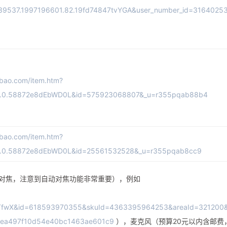
9537.1997196601.82.19fd74847tvYGA&user_number_id=3164025
aobao.com/item.htm?
0.0.58872e8dEbWD0L&id=575923068807&_u=r355pqab88b4
aobao.com/item.htm?
0.0.58872e8dEbWD0L&id=25561532528&_u=r355pqab8cc9
自动对焦，注意到自动对焦功能非常重要），例如
TfwX&id=618593970355&skuId=4363395964253&areaId=321200
4dea497f10d54e40bc1463ae601c9
），麦克风（预算20元以内含邮费