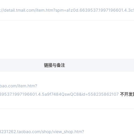
s://detail.tmall.com/item.htm?spm=a1z0d.6639537.1997196601
链接与备注
aobao.com/item.htm?
39537.1997196601.4.5a9f7484QswQC8&id=558235862107
不开发
63231262.taobao.com/shop/view_shop.htm?