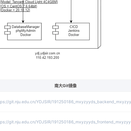
南大Git镜像
tps://git.nju.edu.cn/YDJSIR/191250186_mxyzyyds_backend_mxyzy
tps://git.nju.edu.cn/YDJSIR/191250186_mxyzyyds_frontend_mxyzy