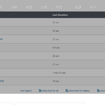
页
归档
标签
分类
项目
友链
关于