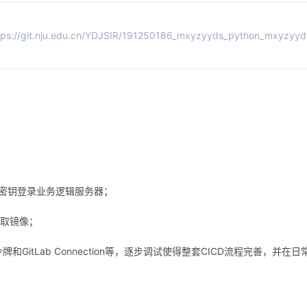
tps://git.nju.edu.cn/YDJSIR/191250186_mxyzyyds_python_mxyzyyd
RSA密钥登录业务逻辑服务器；
拉取镜像；
牌和GitLab Connection等，逐步调试使得整套CICD流程完善，并在日