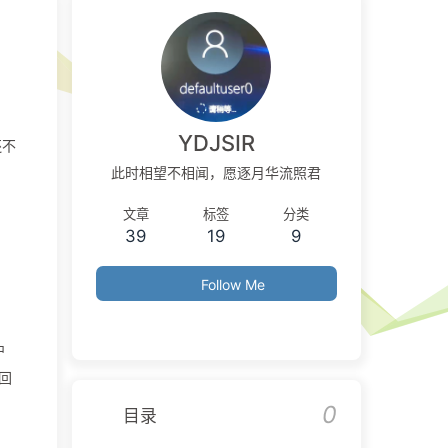
YDJSIR
还不
此时相望不相闻，愿逐月华流照君
文章
标签
分类
39
19
9
Follow Me
中
推回
0
目录