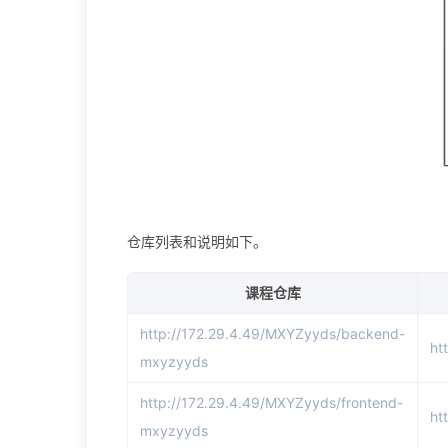
仓库列表和说明如下。
课程仓库
http://172.29.4.49/MXYZyyds/backend-
ht
mxyzyyds
http://172.29.4.49/MXYZyyds/frontend-
ht
mxyzyyds