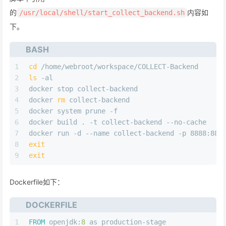
的
内容如
/usr/local/shell/start_collect_backend.sh
下。
BASH
1
cd
 /home/webroot/workspace/COLLECT-Backend
2
ls
 -al
3
docker stop collect-backend
4
docker 
rm
 collect-backend
5
docker system prune -f
6
docker build . -t collect-backend --no-cache
7
docker run -d --name collect-backend -p 8888:888
8
exit
9
exit
Dockerfile如下：
DOCKERFILE
1
FROM
 openjdk:
8
 as production-stage