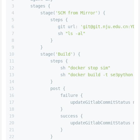
3
    stages { 
4
        stage(
'SCM from Mirror'
) { 
5
            steps { 
6
               git 
url:
'git@git.nju.edu.cn:YDJ
7
               sh 
"ls -al"
8
            }
9
        }
10
        stage(
'Build'
) { 
11
            steps { 
12
                sh 
"docker stop sim"
13
                sh 
"docker build -t se3python .
14
            }
15
            post {
16
                failure {
17
                    updateGitlabCommitStatus 
na
18
                }
19
                success {
20
                    updateGitlabCommitStatus 
na
21
                }
22
            }