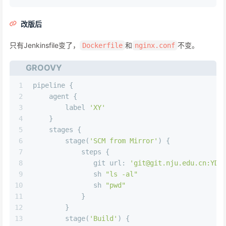
改版后
只有Jenkinsfile变了，
和
不变。
Dockerfile
nginx.conf
GROOVY
1
pipeline {
2
    agent {
3
        label 
'XY'
4
    }
5
    stages {
6
        stage(
'SCM from Mirror'
) {
7
            steps {
8
               git 
url:
'git@git.nju.edu.cn:YDJ
9
               sh 
"ls -al"
10
               sh 
"pwd"
11
            }
12
        }
13
        stage(
'Build'
) {