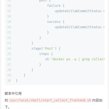
15
            post {
16
                failure {
17
                    updateGitlabCommitStatus 
na
18
                }
19
                success {
20
                    updateGitlabCommitStatus 
na
21
                }
22
            }
23
        }
24
        stage(
'Post'
) {
25
            steps { 
26
               sh 
"docker ps -a | grep collect-
27
            }
28
        }
29
    }
30
}
脚本中引用
的
内容如
/usr/local/shell/start_collect_frontend.sh
下。