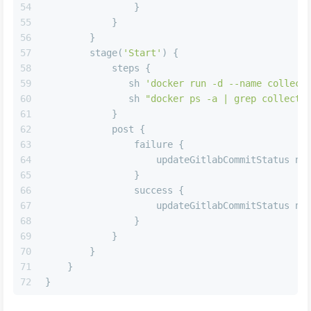
54
                }
55
            }
56
        }
57
        stage(
'Start'
) {
58
            steps {
59
               sh 
'docker run -d --name collect
60
               sh 
"docker ps -a | grep collect-
61
            }
62
            post {
63
                failure {
64
                    updateGitlabCommitStatus 
na
65
                }
66
                success {
67
                    updateGitlabCommitStatus 
na
68
                }
69
            }
70
        }
71
    }
72
}