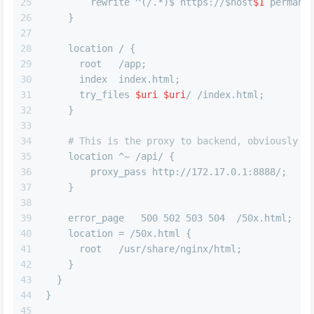
25
        rewrite ^(/.*)$ https://$host
$1
 permane
26
    }
27
28
    location / {
29
      root   /app;
30
      index  index.html;
31
      try_files 
$uri
$uri
/ /index.html;
32
    }
33
34
# This is the proxy to backend, obviously t
35
    location ^~ /api/ {
36
        proxy_pass http://172.17.0.1:8888/;
37
    }
38
39
    error_page   500 502 503 504  /50x.html;
40
    location = /50x.html {
41
      root   /usr/share/nginx/html;
42
    }
43
  }
44
}
45