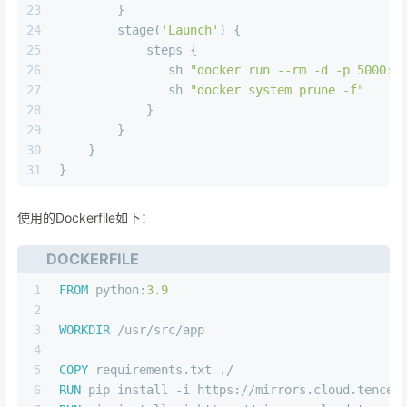
23
        }
24
        stage(
'Launch'
) {
25
            steps { 
26
               sh 
"docker run --rm -d -p 5000:5
27
               sh 
"docker system prune -f"
28
            }
29
        }
30
    }
31
}
使用的Dockerfile如下：
DOCKERFILE
1
FROM
 python:
3.9
2
3
WORKDIR
 /usr/src/app
4
5
COPY
 requirements.txt ./
6
RUN
 pip install -i https://mirrors.cloud.tencen