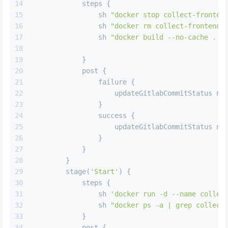
14
            steps {
15
                sh 
"docker stop collect-fronten
16
                sh 
"docker rm collect-frontend 
17
                sh 
"docker build --no-cache . -
18
19
            }
20
            post {
21
                failure {
22
                    updateGitlabCommitStatus 
na
23
                }
24
                success {
25
                    updateGitlabCommitStatus 
na
26
                }
27
            }
28
        }
29
        stage(
'Start'
) {
30
            steps {
31
                sh 
'docker run -d --name collec
32
                sh 
"docker ps -a | grep collect
33
            }
34
            post {