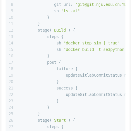
8
               git 
url:
'git@git.nju.edu.cn:YDJ
9
               sh 
"ls -al"
10
            }
11
        }
12
        stage(
'Build'
) {
13
            steps {
14
                sh 
"docker stop sim | true"
15
                sh 
"docker build -t se3python .
16
            }
17
            post {
18
                failure {
19
                    updateGitlabCommitStatus 
na
20
                }
21
                success {
22
                    updateGitlabCommitStatus 
na
23
                }
24
            }
25
        }
26
        stage(
'Start'
) {
27
            steps {