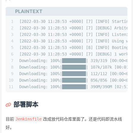
PLAINTEXT
1
[2022-03-30 11:28:53 +0000] [7] [INFO] Starting
2
[2022-03-30 11:28:53 +0000] [7] [DEBUG] Arbiter
3
[2022-03-30 11:28:53 +0000] [7] [INFO] Listenin
4
[2022-03-30 11:28:53 +0000] [7] [INFO] Using wo
5
[2022-03-30 11:28:53 +0000] [8] [INFO] Booting 
6
[2022-03-30 11:28:53 +0000] [7] [DEBUG] 1 worke
7
Downloading: 100%|██████████| 319/319 [00:00<00
8
Downloading: 100%|██████████| 107k/107k [00:01<
9
Downloading: 100%|██████████| 112/112 [00:00<00
10
Downloading: 100%|██████████| 856/856 [00:00<00
11
Downloading: 100%|██████████| 390M/390M [02:51<
部署脚本
目前
改成放代码仓库里面了。还是代码即流水线
Jenkinsfile
好。