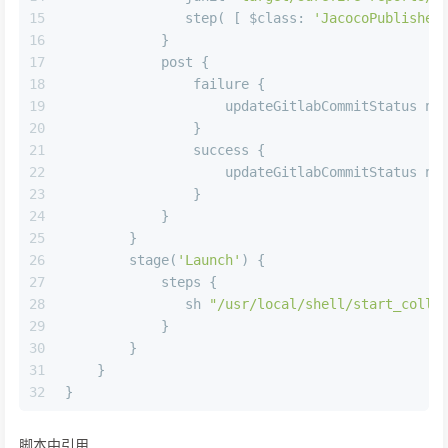
15
               step( [ 
$class:
'JacocoPublisher
16
            }
17
            post {
18
                failure {
19
                    updateGitlabCommitStatus 
na
20
                }
21
                success {
22
                    updateGitlabCommitStatus 
na
23
                }
24
            }
25
        }
26
        stage(
'Launch'
) {
27
            steps { 
28
               sh 
"/usr/local/shell/start_colle
29
            }
30
        }
31
    }
32
}
脚本中引用