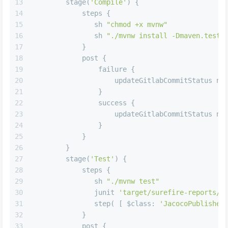
13
        stage(
'Compile'
) {
14
            steps {
15
               sh 
"chmod +x mvnw"
16
               sh 
"./mvnw install -Dmaven.test.
17
            }
18
            post {
19
                failure {
20
                    updateGitlabCommitStatus 
na
21
                }
22
                success {
23
                    updateGitlabCommitStatus 
na
24
                }
25
            }
26
        }
27
        stage(
'Test'
) {
28
            steps {
29
               sh 
"./mvnw test"
30
               junit 
'target/surefire-reports/*
31
               step( [ 
$class:
'JacocoPublisher
32
            }
33
            post {