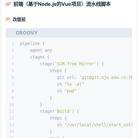
前端（基于Node.js的Vue项目）流水线脚本
改版前
GROOVY
1
pipeline { 
2
    agent any  
3
    stages { 
4
        stage(
'SCM from Mirror'
) { 
5
            steps { 
6
               git 
url:
'git@git.nju.edu.cn:YDJ
7
               sh 
"ls -al"
8
               sh 
"pwd"
9
            }
10
        }
11
        stage(
'Build'
) { 
12
            steps { 
13
               sh 
"/usr/local/shell/start_colle
14
            }