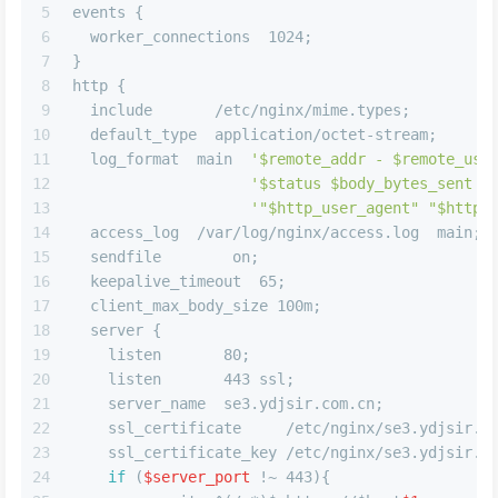
5
events {
6
  worker_connections  1024;
7
}
8
http {
9
  include       /etc/nginx/mime.types;
10
  default_type  application/octet-stream;
11
  log_format  main  
'$remote_addr - $remote_use
12
'$status $body_bytes_sent "
13
'"$http_user_agent" "$http_
14
  access_log  /var/log/nginx/access.log  main;
15
  sendfile        on;
16
  keepalive_timeout  65;
17
  client_max_body_size 100m;
18
  server {
19
    listen       80;
20
    listen       443 ssl;
21
    server_name  se3.ydjsir.com.cn;
22
    ssl_certificate     /etc/nginx/se3.ydjsir.c
23
    ssl_certificate_key /etc/nginx/se3.ydjsir.c
24
if
 (
$server_port
 !~ 443){