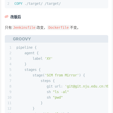
2
COPY
 ./target/ /target/
改版后
只有
改变，
不变。
Jenkinsfile
Dockerfile
GROOVY
1
pipeline {
2
    agent {
3
        label 
'XY'
4
    }
5
    stages {
6
        stage(
'SCM from Mirror'
) {
7
            steps {
8
               git 
url:
'git@git.nju.edu.cn:YDJ
9
               sh 
"ls -al"
10
               sh 
"pwd"
11
            }
12
        }