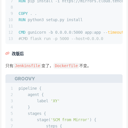
7
RUN
 pip install -i https://mirrors.cloud.tencen
8
9
COPY
 . .
10
RUN
 python3 setup.py install
11
12
CMD
 gunicorn -b 0.0.0.0:5000 app:app --
timeout
 
13
#CMD flask run -p 5000 --host=0.0.0.0
改版后
只有
变了，
不变。
Jenkinsfile
Dockerfile
GROOVY
1
pipeline {
2
    agent {
3
        label 
'XY'
4
    }
5
    stages {
6
        stage(
'SCM from Mirror'
) {
7
            steps {