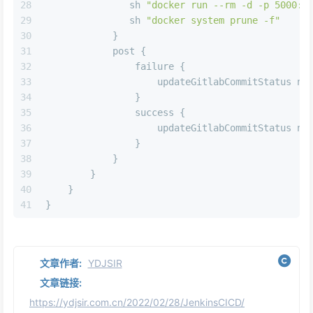
28
               sh 
"docker run --rm -d -p 5000:5
29
               sh 
"docker system prune -f"
30
            }
31
            post {
32
                failure {
33
                    updateGitlabCommitStatus 
na
34
                }
35
                success {
36
                    updateGitlabCommitStatus 
na
37
                }
38
            }
39
        }
40
    }
41
}
文章作者:
YDJSIR
文章链接:
https://ydjsir.com.cn/2022/02/28/JenkinsCICD/