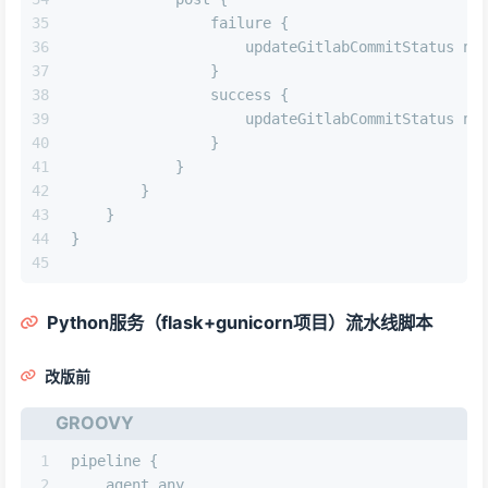
35
                failure {
36
                    updateGitlabCommitStatus 
na
37
                }
38
                success {
39
                    updateGitlabCommitStatus 
na
40
                }
41
            }
42
        }
43
    }
44
}
45
Python服务（flask+gunicorn项目）流水线脚本
改版前
GROOVY
1
pipeline { 
2
    agent any  