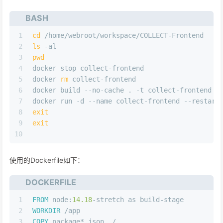
BASH
1
cd
 /home/webroot/workspace/COLLECT-Frontend
2
ls
 -al
3
pwd
4
docker stop collect-frontend
5
docker 
rm
 collect-frontend
6
docker build --no-cache . -t collect-frontend
7
docker run -d --name collect-frontend --restart
8
exit
9
exit
10
使用的Dockerfile如下：
DOCKERFILE
1
FROM
 node:
14.18
-stretch as build-stage
2
WORKDIR
 /app
3
COPY
 package*.json ./