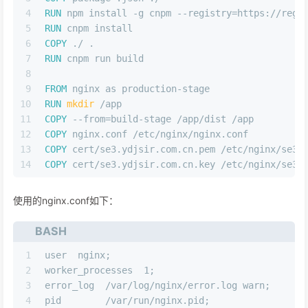
4
RUN
 npm install -g cnpm --registry=https://regi
5
RUN
 cnpm install
6
COPY
 ./ .
7
RUN
 cnpm run build
8
9
FROM
 nginx as production-stage
10
RUN
mkdir
 /app
11
COPY
 --from=build-stage /app/dist /app
12
COPY
 nginx.conf /etc/nginx/nginx.conf
13
COPY
 cert/se3.ydjsir.com.cn.pem /etc/nginx/se3.
14
COPY
 cert/se3.ydjsir.com.cn.key /etc/nginx/se3.
使用的nginx.conf如下：
BASH
1
user  nginx;
2
worker_processes  1;
3
error_log  /var/log/nginx/error.log warn;
4
pid        /var/run/nginx.pid;