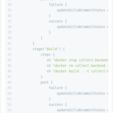
34
                failure {
35
                    updateGitlabCommitStatus 
na
36
                }
37
                success {
38
                    updateGitlabCommitStatus 
na
39
                }
40
            }
41
        }
42
        stage(
'Build'
) {
43
            steps {
44
               sh 
"docker stop collect-backend 
45
               sh 
"docker rm collect-backend | 
46
               sh 
"docker build . -t collect-ba
47
            }
48
            post {
49
                failure {
50
                    updateGitlabCommitStatus 
na
51
                }
52
                success {
53
                    updateGitlabCommitStatus 
na