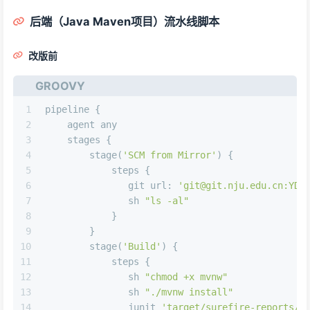
后端（Java Maven项目）流水线脚本
改版前
GROOVY
1
pipeline { 
2
    agent any  
3
    stages { 
4
        stage(
'SCM from Mirror'
) { 
5
            steps { 
6
               git 
url:
'git@git.nju.edu.cn:YDJ
7
               sh 
"ls -al"
8
            }
9
        }
10
        stage(
'Build'
) { 
11
            steps { 
12
               sh 
"chmod +x mvnw"
13
               sh 
"./mvnw install"
14
               junit 
'target/surefire-reports/*