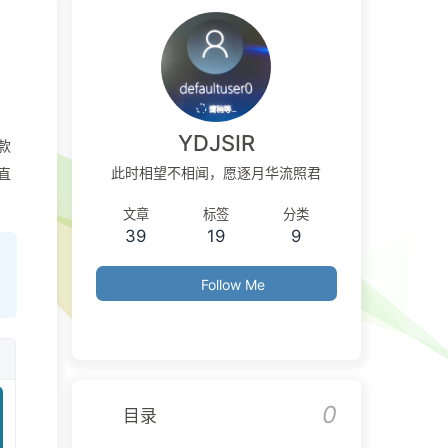
YDJSIR
新款
此时相望不相闻，愿逐月华流照君
直
文章
标签
分类
39
19
9
Follow Me
0
目录