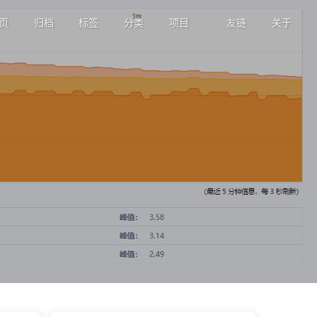
页
归档
标签
分类
项目
友链
关于