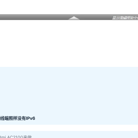
端照样没有IPv6
 AC2100来做