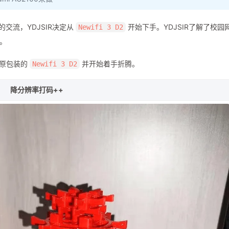
交流，YDJSIR决定从
开始下手。YDJSIR了解了校园
Newifi 3 D2
。
带原包装的
并开始着手折腾。
Newifi 3 D2
降分辨率打码++