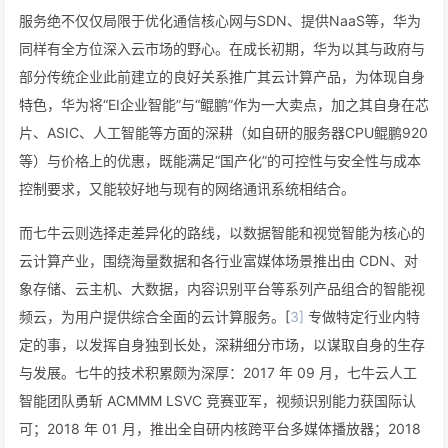
服务绝不仅仅局限于优化通信核心网与SDN、提供NaaS等，华为
同样有全方位深入云市场的野心。在成长初期，华为以其与政府与
部分传统企业此前建立的良好关系推广其云计算产品，为体现自身
特色，华为将“EI企业智能”与“鲲鹏”作为一大卖点，加之其自身在芯
片、ASIC、人工智能等方面的深耕（如自研的服务器CPU鲲鹏920
等）与价格上的优惠，既能满足“国产化”的可控性与安全性与成本
控制要求，又能较好地与现有的网络通讯系统相结合。
而七牛云则选择走差异化的路线，以数据智能和视觉智能为核心的
云计算产业，围绕海量数据和各行业富媒体场景推出由 CDN、对
象存储、云主机、大数据，内容识别平台等系列产品组合的智能视
频云，为用户提供综合全面的云计算服务。[
3]
专做特定行业内特
定的事，以发挥自身独到长处，深耕细分市场，以谋取自身的生存
与发展。七牛的技术积累颇为深厚：2017 年 09 月，七牛云人工
智能团队勇斩 ACMMM LSVC 竞赛亚军，视频识别能力获国际认
可；2018 年 01 月，推出全自研内核跨平台多媒体播放器；2018