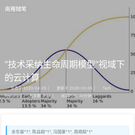
南雍随笔
“技术采纳生命周期模型”视域下
的云计算
发表于
2020-04-05
|
更新于
2026-03-05
|
Tech
Reports
|
总字数:
9.4k
|
阅读时长:
30分钟
余东骏^1^, 陈益超^1^, 冯国豪^1^, 周顺超^1^