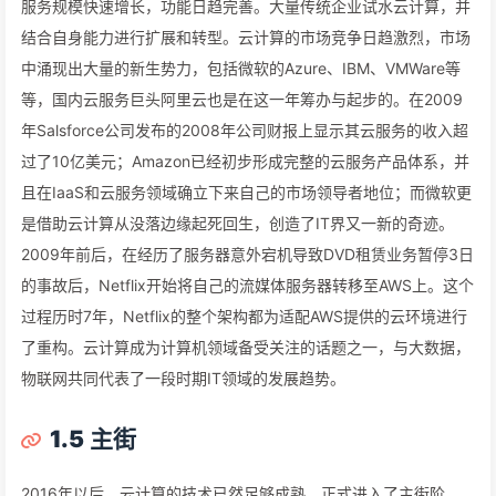
服务规模快速增长，功能日趋完善。大量传统企业试水云计算，并
结合自身能力进行扩展和转型。云计算的市场竞争日趋激烈，市场
中涌现出大量的新生势力，包括微软的Azure、IBM、VMWare等
等，国内云服务巨头阿里云也是在这一年筹办与起步的。在2009
年Salsforce公司发布的2008年公司财报上显示其云服务的收入超
过了10亿美元；Amazon已经初步形成完整的云服务产品体系，并
且在IaaS和云服务领域确立下来自己的市场领导者地位；而微软更
是借助云计算从没落边缘起死回生，创造了IT界又一新的奇迹。
2009年前后，在经历了服务器意外宕机导致DVD租赁业务暂停3日
的事故后，Netflix开始将自己的流媒体服务器转移至AWS上。这个
过程历时7年，Netflix的整个架构都为适配AWS提供的云环境进行
了重构。云计算成为计算机领域备受关注的话题之一，与大数据，
物联网共同代表了一段时期IT领域的发展趋势。
1.5
主街
2016年以后，云计算的技术已然足够成熟，正式进入了主街阶