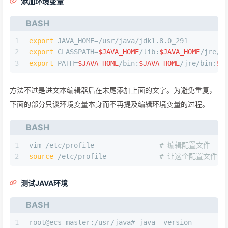
添加环境变量
BASH
1
export
 JAVA_HOME=/usr/java/jdk1.8.0_291
2
export
 CLASSPATH=
$JAVA_HOME
/lib:
$JAVA_HOME
/jre/l
3
export
 PATH=
$JAVA_HOME
/bin:
$JAVA_HOME
/jre/bin:
$P
方法不过是进文本编辑器后在末尾添加上面的文字。为避免重复，
下面的部分只谈环境变量本身而不再提及编辑环境变量的过程。
BASH
1
vim /etc/profile		
# 编辑配置文件
2
source
 /etc/profile		
# 让这个配置文件生
测试JAVA环境
BASH
1
root@ecs-master:/usr/java# java -version