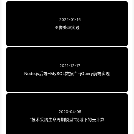
BY-NC-SA 4.0
许可协议。转载请注明来源
南雍随笔
！
Cloud
上一篇
Node.js后端+MySQL数据库+jQuery前端实现
下一篇
审视IT硬件产品选购