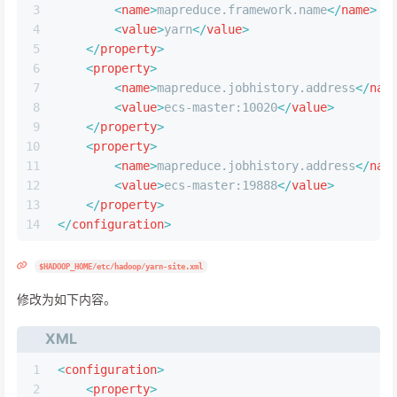
3
<
name
>
mapreduce.framework.name
</
name
>
4
<
value
>
yarn
</
value
>
5
</
property
>
6
<
property
>
7
<
name
>
mapreduce.jobhistory.address
</
nam
8
<
value
>
ecs-master:10020
</
value
>
9
</
property
>
10
<
property
>
11
<
name
>
mapreduce.jobhistory.address
</
nam
12
<
value
>
ecs-master:19888
</
value
>
13
</
property
>
14
</
configuration
>
$HADOOP_HOME/etc/hadoop/yarn-site.xml
修改为如下内容。
XML
1
<
configuration
>
2
<
property
>