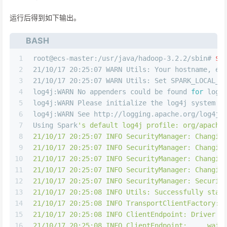
运行后得到如下输出。
BASH
1
root@ecs-master:/usr/java/hadoop-3.2.2/sbin# 
$S
2
21/10/17 20:25:07 WARN Utils: Your hostname, ec
3
21/10/17 20:25:07 WARN Utils: Set SPARK_LOCAL_I
4
log4j:WARN No appenders could be found 
for
 logg
5
log4j:WARN Please initialize the log4j system p
6
log4j:WARN See http://logging.apache.org/log4j/
7
Using Spark
's default log4j profile: org/apache
8
21/10/17 20:25:07 INFO SecurityManager: Changin
9
21/10/17 20:25:07 INFO SecurityManager: Changin
10
21/10/17 20:25:07 INFO SecurityManager: Changin
11
21/10/17 20:25:07 INFO SecurityManager: Changin
12
21/10/17 20:25:07 INFO SecurityManager: Securit
13
21/10/17 20:25:08 INFO Utils: Successfully star
14
21/10/17 20:25:08 INFO TransportClientFactory: 
15
21/10/17 20:25:08 INFO ClientEndpoint: Driver s
16
21/10/17 20:25:08 INFO ClientEndpoint: ... wait