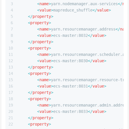
3
<
name
>
yarn.nodemanager.aux-services
</
na
4
<
value
>
mapreduce_shuffle
</
value
>
5
</
property
>
6
<
property
>
7
<
name
>
yarn.resourcemanager.address
</
nam
8
<
value
>
ecs-master:8032
</
value
>
9
</
property
>
10
<
property
>
11
<
name
>
yarn.resourcemanager.scheduler.ad
12
<
value
>
ecs-master:8030
</
value
>
13
</
property
>
14
<
property
>
15
<
name
>
yarn.resourcemanager.resource-tra
16
<
value
>
ecs-master:8031
</
value
>
17
</
property
>
18
<
property
>
19
<
name
>
yarn.resourcemanager.admin.addres
20
<
value
>
ecs-master:8033
</
value
>
21
</
property
>
22
<
property
>