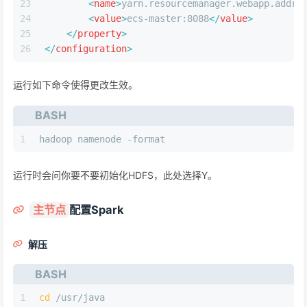
23
<
name
>
yarn.resourcemanager.webapp.addre
24
<
value
>
ecs-master:8088
</
value
>
25
</
property
>
26
</
configuration
>
运行如下命令使得更改生效。
BASH
1
hadoop namenode -format
运行时会问你要不要初始化HDFS，此处选择Y。
配置Spark
主节点
解压
BASH
1
cd
 /usr/java