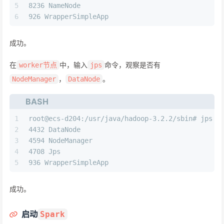
5
8236 NameNode
6
926 WrapperSimpleApp
成功。
在
中，输入
命令，观察是否有
worker节点
jps
，
。
NodeManager
DataNode
BASH
1
root@ecs-d204:/usr/java/hadoop-3.2.2/sbin# jps
2
4432 DataNode
3
4594 NodeManager
4
4708 Jps
5
936 WrapperSimpleApp
成功。
启动
Spark