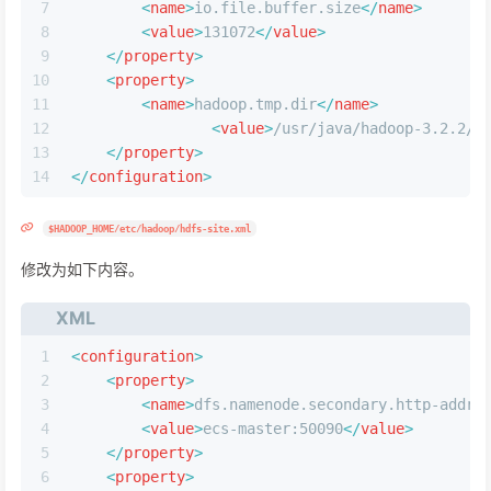
7
<
name
>
io.file.buffer.size
</
name
>
8
<
value
>
131072
</
value
>
9
</
property
>
10
<
property
>
11
<
name
>
hadoop.tmp.dir
</
name
>
12
<
value
>
/usr/java/hadoop-3.2.2/t
13
</
property
>
14
</
configuration
>
$HADOOP_HOME/etc/hadoop/hdfs-site.xml
修改为如下内容。
XML
1
<
configuration
>
2
<
property
>
3
<
name
>
dfs.namenode.secondary.http-addre
4
<
value
>
ecs-master:50090
</
value
>
5
</
property
>
6
<
property
>