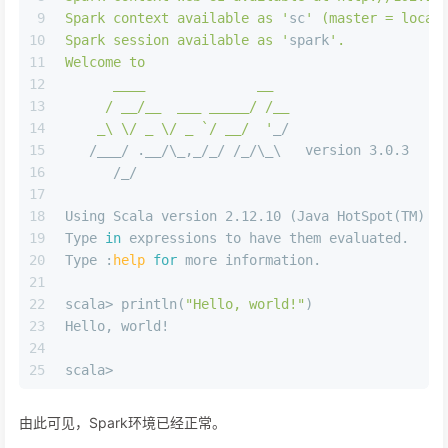
9
Spark context available as '
sc
' (master = local
10
Spark session available as '
spark
'.
11
Welcome to
12
      ____              __
13
     / __/__  ___ _____/ /__
14
    _\ \/ _ \/ _ `/ __/  '
_/
15
   /___/ .__/\_,_/_/ /_/\_\   version 3.0.3
16
      /_/
17
18
Using Scala version 2.12.10 (Java HotSpot(TM) 6
19
Type 
in
 expressions to have them evaluated.
20
Type :
help
for
 more information.
21
22
scala> println(
"Hello, world!"
)
23
Hello, world!
24
25
scala> 
由此可见，Spark环境已经正常。