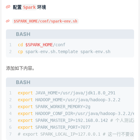
配置
环境
Spark
$SPARK_HOME/conf/spark-env.sh
BASH
1
cd
$SPARK_HOME
/conf
2
cp
 spark-env.sh.template spark-env.sh
添加如下内容。
BASH
1
export
 JAVA_HOME=/usr/java/jdk1.8.0_291
2
export
 HADOOP_HOME=/usr/java/hadoop-3.2.2
3
export
 SPARK_WORKER_MEMORY=2g
4
export
 HADOOP_CONF_DIR=/usr/java/hadoop-3.2.2/et
5
export
 SPARK_MASTER_IP=192.168.0.142 
# 个人测试这个
6
export
 SPARK_MASTER_PORT=7077
7
# export SPARK_LOCAL_IP=127.0.0.1 # 这一行不要设置