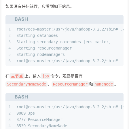
如果没有任何错误，应看到如下信息。
BASH
1
root@ecs-master:/usr/java/hadoop-3.2.2/sbin# ./s
2
Starting datanodes
3
Starting secondary namenodes [ecs-master]
4
Starting resourcemanager
5
Starting nodemanagers
6
root@ecs-master:/usr/java/hadoop-3.2.2/sbin#
在
上，输入
命令，观察是否有
主节点
jps
，
和
。
SecondaryNameNode
ResourceManager
namenode
BASH
1
root@ecs-master:/usr/java/hadoop-3.2.2/sbin# jps
2
9089 Jps
3
8777 ResourceManager
4
8539 SecondaryNameNode