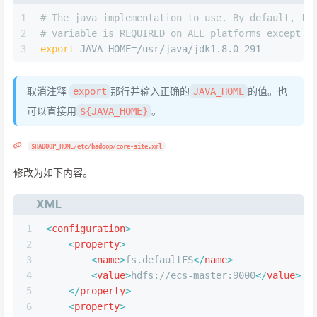
1
# The java implementation to use. By default, th
2
# variable is REQUIRED on ALL platforms except O
3
export
 JAVA_HOME=/usr/java/jdk1.8.0_291
取消注释
那行并输入正确的
的值。也
export
JAVA_HOME
可以直接用
。
${JAVA_HOME}
$HADOOP_HOME/etc/hadoop/core-site.xml
修改为如下内容。
XML
1
<
configuration
>
2
<
property
>
3
<
name
>
fs.defaultFS
</
name
>
4
<
value
>
hdfs://ecs-master:9000
</
value
>
5
</
property
>
6
<
property
>