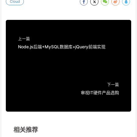
经过测试，在本地通过公网向集群提交计算任务是可行的。运行截
图如下。
文章作者:
YDJSIR
文章链接:
https://ydjsir.com.cn/2021/10/17/initSpark/
版权声明:
本博客所有文章除特别声明外，均采用
CC