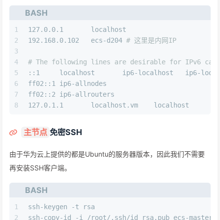
BASH
1
127.0.0.1       localhost
2
192.168.0.102   ecs-d204 
# 这里是内网IP
3
4
# The following lines are desirable for IPv6 cap
5
::1     localhost       ip6-localhost   ip6-loop
6
ff02::1 ip6-allnodes
7
ff02::2 ip6-allrouters
8
127.0.1.1       localhost.vm    localhost
免密SSH
主节点
由于华为云上提供的都是Ubuntu的服务器版本，因此我们不需要
再安装SSH客户端。
BASH
1
ssh-keygen -t rsa
2
ssh-copy-id -i /root/.ssh/id_rsa.pub ecs-master