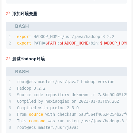
添加环境变量
BASH
1
export
 HADOOP_HOME=/usr/java/hadoop-3.2.2
2
export
 PATH=
$PATH
:
$HADOOP_HOME
/bin:
$HADOOP_HOME
/
测试Hadoop环境
BASH
1
root@ecs-master:/usr/java# hadoop version
2
Hadoop 3.2.2
3
Source code repository Unknown -r 7a3bc90b05f257
4
Compiled by hexiaoqiao on 2021-01-03T09:26Z
5
Compiled with protoc 2.5.0
6
From 
source
 with checksum 5a8f564f46624254b27f6a
7
This 
command
 was run using /usr/java/hadoop-3.2.
8
root@ecs-master:/usr/java# 