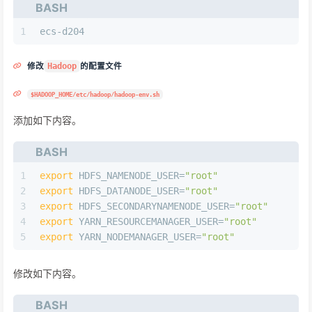
BASH
1
ecs-d204
修改
Hadoop
的配置文件
$HADOOP_HOME/etc/hadoop/hadoop-env.sh
添加如下内容。
BASH
1
export
 HDFS_NAMENODE_USER=
"root"
2
export
 HDFS_DATANODE_USER=
"root"
3
export
 HDFS_SECONDARYNAMENODE_USER=
"root"
4
export
 YARN_RESOURCEMANAGER_USER=
"root"
5
export
 YARN_NODEMANAGER_USER=
"root"
修改如下内容。
BASH