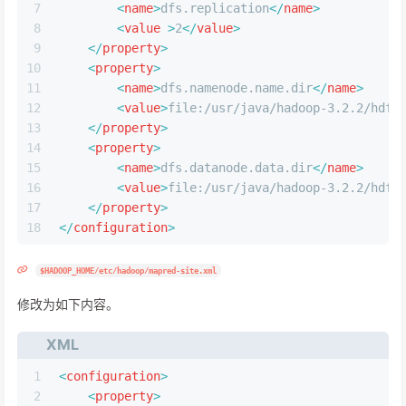
7
<
name
>
dfs.replication
</
name
>
8
<
value
 >
2
</
value
>
9
</
property
>
10
<
property
>
11
<
name
>
dfs.namenode.name.dir
</
name
>
12
<
value
>
file:/usr/java/hadoop-3.2.2/hdfs
13
</
property
>
14
<
property
>
15
<
name
>
dfs.datanode.data.dir
</
name
>
16
<
value
>
file:/usr/java/hadoop-3.2.2/hdfs
17
</
property
>
18
</
configuration
>
$HADOOP_HOME/etc/hadoop/mapred-site.xml
修改为如下内容。
XML
1
<
configuration
>
2
<
property
>