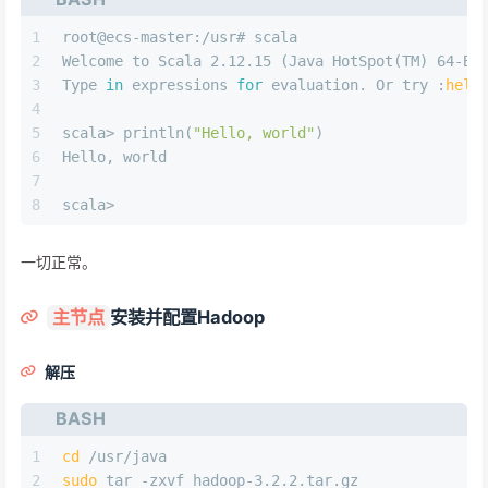
1
root@ecs-master:/usr# scala
2
Welcome to Scala 2.12.15 (Java HotSpot(TM) 64-Bi
3
Type 
in
 expressions 
for
 evaluation. Or try :
help
4
5
scala> println(
"Hello, world"
)
6
Hello, world
7
8
scala> 
一切正常。
安装并配置Hadoop
主节点
解压
BASH
1
cd
 /usr/java
2
sudo
 tar -zxvf hadoop-3.2.2.tar.gz