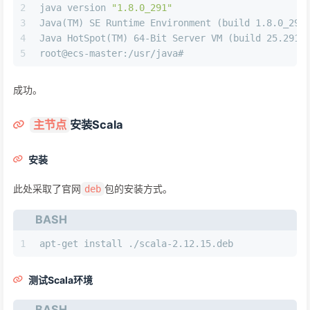
2
java version 
"1.8.0_291"
3
Java(TM) SE Runtime Environment (build 1.8.0_291
4
Java HotSpot(TM) 64-Bit Server VM (build 25.291-
5
root@ecs-master:/usr/java# 
成功。
安装Scala
主节点
安装
此处采取了官网
包的安装方式。
deb
BASH
1
apt-get install ./scala-2.12.15.deb
测试Scala环境
BASH