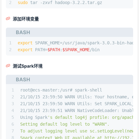
2
sudo
 tar -zxvf hadoop-3.2.2.tar.gz
添加环境变量
BASH
1
export
 SPARK_HOME=/usr/java/spark-3.0.3-bin-hado
2
export
 PATH=
$PATH
:
$SPARK_HOME
/bin
测试Spark环境
BASH
1
root@ecs-master:/usr# spark-shell
2
21/10/15 23:59:50 WARN Utils: Your hostname, ec
3
21/10/15 23:59:50 WARN Utils: Set SPARK_LOCAL_I
4
21/10/15 23:59:51 WARN NativeCodeLoader: Unable
5
Using Spark
's default log4j profile: org/apache
6
Setting default log level to "WARN".
7
To adjust logging level use sc.setLogLevel(newL
8
Spark context Web UI available at http://192.16