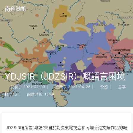
南雍随笔
YDJSIR（JDZSIR）嘅語言困境
发表于
2021-02-03
|
更新于
2022-04-26
|
杂感
|
总字
数:
418
|
阅读时长:
1分钟
JDZSIR嘅所謂“粵語”來自於對廣東電視臺和同埋香港文娛作品的嘅