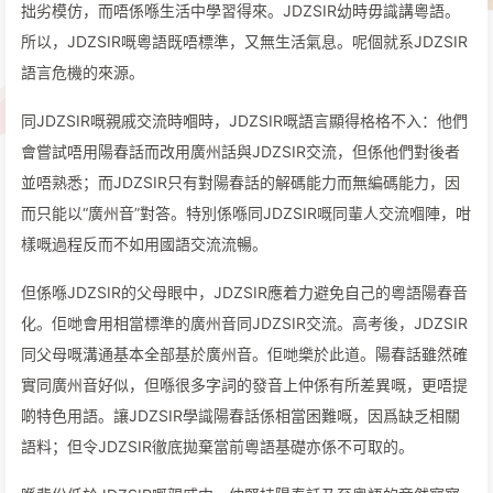
拙劣模仿，而唔係喺生活中學習得來。JDZSIR幼時毋識講粵語。
所以，JDZSIR嘅粵語既唔標準，又無生活氣息。呢個就系JDZSIR
語言危機的來源。
同JDZSIR嘅親戚交流時嗰時，JDZSIR嘅語言顯得格格不入：他們
會嘗試唔用陽春話而改用廣州話與JDZSIR交流，但係他們對後者
並唔熟悉；而JDZSIR只有對陽春話的解碼能力而無編碼能力，因
而只能以“廣州音”對答。特別係喺同JDZSIR嘅同輩人交流嗰陣，咁
樣嘅過程反而不如用國語交流流暢。
但係喺JDZSIR的父母眼中，JDZSIR應着力避免自己的粵語陽春音
化。佢哋會用相當標準的廣州音同JDZSIR交流。高考後，JDZSIR
同父母嘅溝通基本全部基於廣州音。佢哋樂於此道。陽春話雖然確
實同廣州音好似，但喺很多字詞的發音上仲係有所差異嘅，更唔提
啲特色用語。讓JDZSIR學識陽春話係相當困難嘅，因爲缺乏相關
語料；但令JDZSIR徹底拋棄當前粵語基礎亦係不可取的。