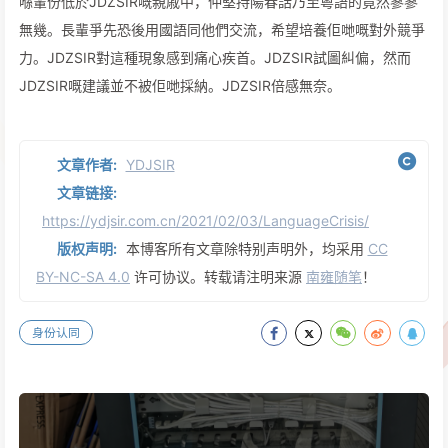
喺輩份低於JDZSIR嘅親戚中，仲堅持陽春話乃至粵語的竟然寥寥
無幾。長輩爭先恐後用國語同他們交流，希望培養佢哋嘅對外競爭
力。JDZSIR對這種現象感到痛心疾首。JDZSIR試圖糾偏，然而
JDZSIR嘅建議並不被佢哋採納。JDZSIR倍感無奈。
文章作者:
YDJSIR
文章链接:
https://ydjsir.com.cn/2021/02/03/LanguageCrisis/
版权声明:
本博客所有文章除特别声明外，均采用
CC
BY-NC-SA 4.0
许可协议。转载请注明来源
南雍随笔
！
身份认同