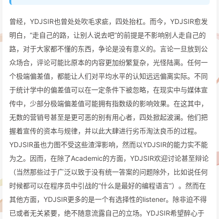
曾经，YDJSIR也曾处处吹毛求疵，四处抬杠。而今，YDJSIR愈发
明白，“走自己的路，让别人说去吧”的前提是不影响别人走自己的
路，对于大家都不懂的东西，争论是没有意义的。言论一旦放到公
众场合，评论可能比原本的内容更加纷繁复杂，光怪陆离。任何一
个极端偏差值，都能让人们对平均水平的认知远远偏离实际。不同
于统计学中的偏差值可以在一定条件下被忽略，在现实中与媒体宣
传中，少部分极端偏差值可能拥有指数级的影响效果。在这其中，
无数的营销号甚至是更可恶的别有用心者，四处掀起波澜。他们把
握着宣传的资本与规律，并以此大肆进行劣币淘汰良币的过程。
YDJSIR虽也力图不受这些渣滓影响，然而以YDJSIR的能力实不能
为之。因而，在除了Academic的方面，YDJSIR欢迎讨论甚至辩论
（当然那些过于广泛以致于没有统一答案的问题除外，比如说任何
时候都可以在程序员中引战的“什么是最好的编程语言”）。然而在
其他方面，YDJSIR更多的是一个有选择性的listener。除非迫不得
已或者无关紧要，绝不随意流露自己的立场。YDJSIR希望醉心于