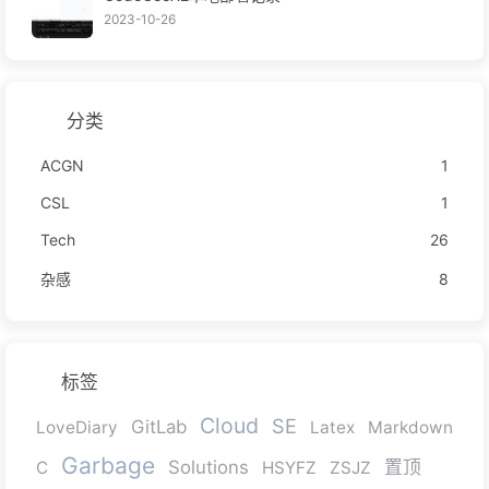
2023-10-26
分类
ACGN
1
CSL
1
Tech
26
杂感
8
标签
Cloud
SE
GitLab
LoveDiary
Latex
Markdown
Garbage
Solutions
置顶
C
HSYFZ
ZSJZ